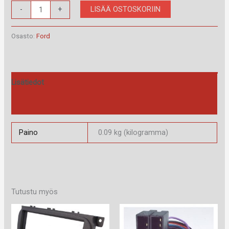
RAM-
LISÄÄ OSTOSKORIIN
-
+
40.147.1
määrä
Osasto:
Ford
Lisätiedot
Arviot (0)
Paino
0.09 kg (kilogramma)
Tutustu myös