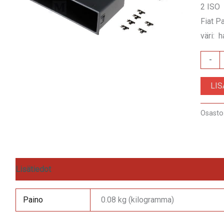
2 ISO
Fiat P
väri: 
RAM-
-
40.15
LI
määrä
Osasto
Lisätiedot
Arviot (0)
Paino
0.08 kg (kilogramma)