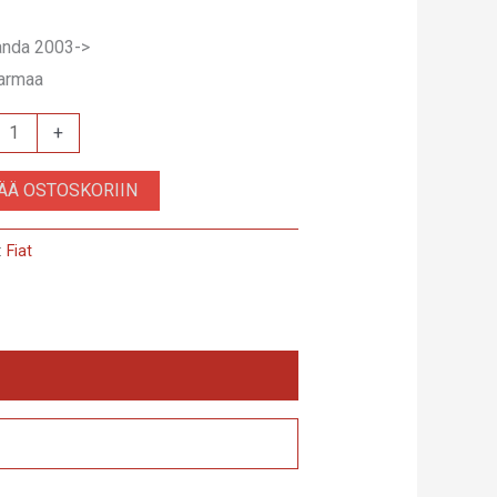
anda 2003->
harmaa
+
1
SÄÄ OSTOSKORIIN
:
Fiat