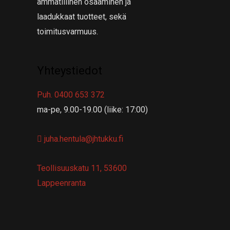
ammatillinen osaaminen ja
laadukkaat tuotteet, sekä
toimitusvarmuus.
Yhteystiedot
Puh. 0400 653 372
ma-pe, 9.00-19.00 (liike: 17:00)
juha.hentula@jhtukku.fi
Teollisuuskatu 11, 53600
Lappeenranta