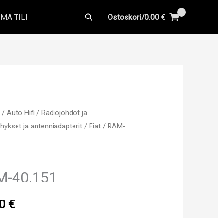
Hae
MA TILI
Ostoskori/
0.00
€
u
/
Auto Hifi
/
Radiojohdot ja
hykset ja antenniadapterit
/
Fiat
/ RAM-
M-40.151
00
€