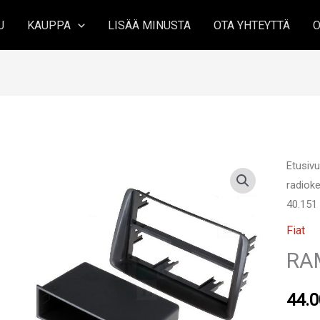
U
KAUPPA
LISÄÄ MINUSTA
OTA YHTEYTTÄ
O
Etusiv
radioke
40.151
Fiat
RA
44.