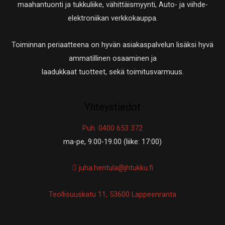
maahantuonti ja tukkuliike, vähittäismyynti, Auto- ja viihde-
elektroniikan verkkokauppa.
Toiminnan periaatteena on hyvän asiakaspalvelun lisäksi hyvä
ammatillinen osaaminen ja
laadukkaat tuotteet, sekä toimitusvarmuus.
Yhteystiedot
Puh. 0400 653 372
ma-pe, 9.00-19.00 (liike: 17:00)
juha.hentula@jhtukku.fi
Teollisuuskatu 11, 53600 Lappeenranta