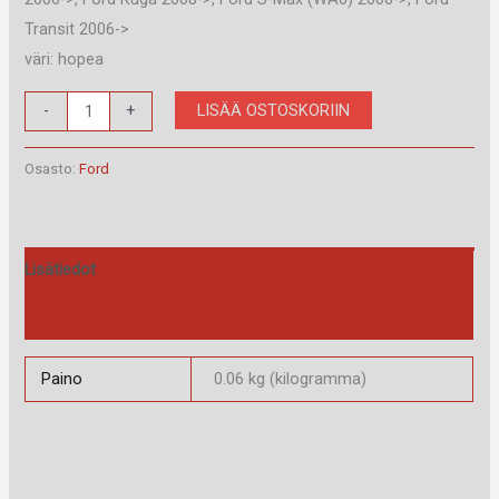
Transit 2006->
väri: hopea
RAM-
LISÄÄ OSTOSKORIIN
-
+
40.153.4
määrä
Osasto:
Ford
Lisätiedot
Arviot (0)
Paino
0.06 kg (kilogramma)