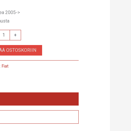
dea 2005->
musta
+
.3
SÄÄ OSTOSKORIIN
:
Fiat