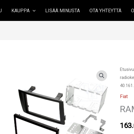
U
KAUPPA
LISÄÄ MINUSTA
OTA YHTEYTTÄ
O
Etusiv
radioke
40.161
Fiat
RA
163