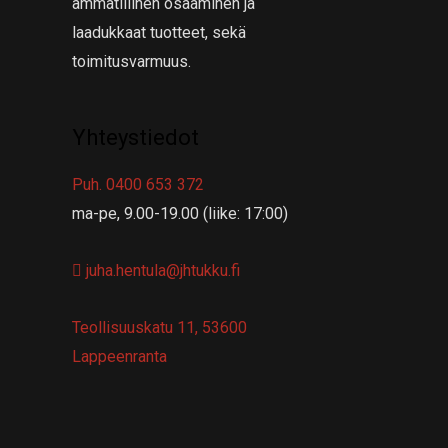
ammatillinen osaaminen ja
laadukkaat tuotteet, sekä
toimitusvarmuus.
Yhteystiedot
Puh. 0400 653 372
ma-pe, 9.00-19.00 (liike: 17:00)
juha.hentula@jhtukku.fi
Teollisuuskatu 11, 53600
Lappeenranta