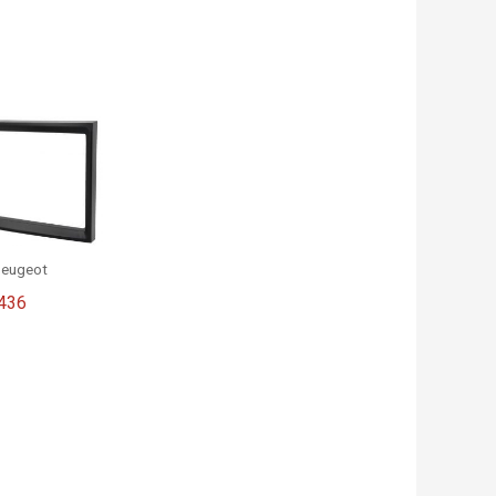
Peugeot
436