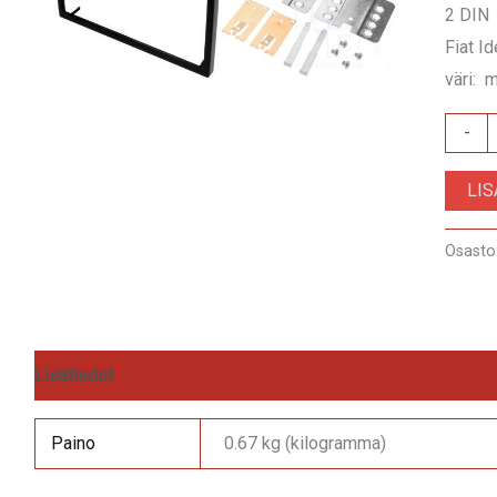
2 DIN
Fiat I
väri: 
RAM-
-
40.161
LI
määrä
Osasto
Lisätiedot
Arviot (0)
Paino
0.67 kg (kilogramma)