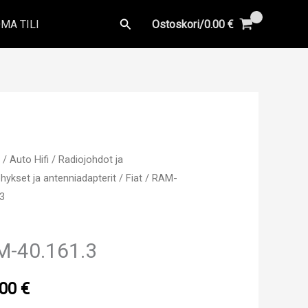
Hae
MA TILI
Ostoskori/
0.00
€
u
/
Auto Hifi
/
Radiojohdot ja
hykset ja antenniadapterit
/
Fiat
/ RAM-
.3
M-40.161.3
.00
€