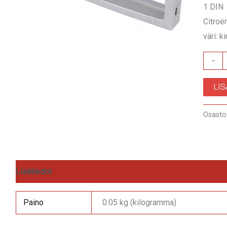
1 DIN
Citroë
väri: 
RAM-
-
40.168
LI
määrä
Osasto
Lisätiedot
Arviot (0)
Paino
0.05 kg (kilogramma)