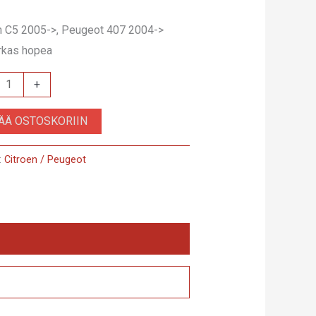
n C5 2005->, Peugeot 407 2004->
kirkas hopea
+
.2
SÄÄ OSTOSKORIIN
:
Citroen / Peugeot