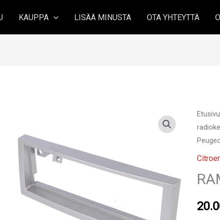
U
KAUPPA
LISÄÄ MINUSTA
OTA YHTEYTTÄ
O
Etusiv
radioke
Peuge
Citroe
RA
20.