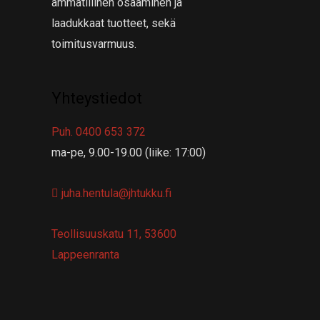
ammatillinen osaaminen ja
laadukkaat tuotteet, sekä
toimitusvarmuus.
Yhteystiedot
Puh. 0400 653 372
ma-pe, 9.00-19.00 (liike: 17:00)
juha.hentula@jhtukku.fi
Teollisuuskatu 11, 53600
Lappeenranta