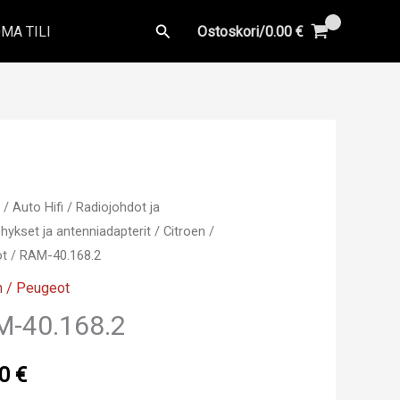
Hae
MA TILI
Ostoskori/
0.00
€
u
/
Auto Hifi
/
Radiojohdot ja
hykset ja antenniadapterit
/
Citroen /
ot
/ RAM-40.168.2
n / Peugeot
M-40.168.2
00
€