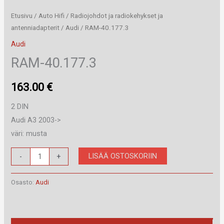
Etusivu
/
Auto Hifi
/
Radiojohdot ja radiokehykset ja
antenniadapterit
/
Audi
/ RAM-40.177.3
Audi
RAM-40.177.3
163.00
€
2 DIN
Audi A3 2003->
väri: musta
RAM-
LISÄÄ OSTOSKORIIN
-
+
40.177.3
määrä
Osasto:
Audi