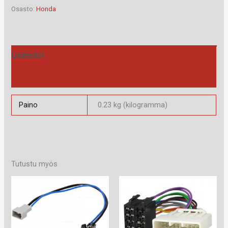
määrä
Osasto:
Honda
Lisätiedot
Arviot (0)
Paino
0.23 kg (kilogramma)
Tutustu myös