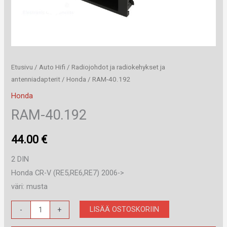
Etusivu
/
Auto Hifi
/
Radiojohdot ja radiokehykset ja
antenniadapterit
/
Honda
/ RAM-40.192
Honda
RAM-40.192
44.00
€
2 DIN
Honda CR-V (RE5,RE6,RE7) 2006->
väri: musta
RAM-
LISÄÄ OSTOSKORIIN
-
+
40.192