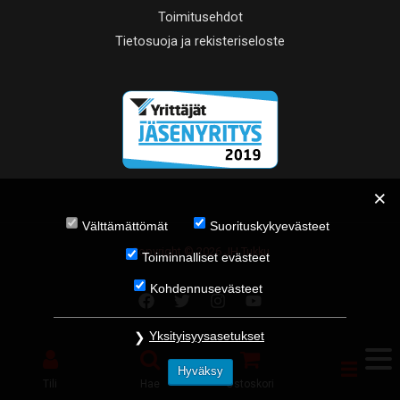
Toimitusehdot
Tietosuoja ja rekisteriseloste
Välttämättömät
Suorituskykyevästeet
Copyright © 2026 JH Tukku
Toiminnalliset evästeet
Kohdennusevästeet
Yksityisyysasetukset
Hyväksy
Tili
Hae
Ostoskori