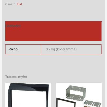
määrä
Osasto:
Fiat
Lisätiedot
Arviot (0)
Paino
0.7 kg (kilogramma)
Tutustu myös