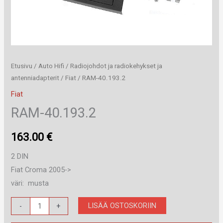
Etusivu
/
Auto Hifi
/
Radiojohdot ja radiokehykset ja
antenniadapterit
/
Fiat
/ RAM-40.193.2
Fiat
RAM-40.193.2
163.00
€
2 DIN
Fiat Croma 2005->
väri: musta
RAM-
LISÄÄ OSTOSKORIIN
-
+
40.193.2