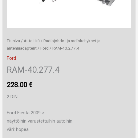
Etusivu
/
Auto Hifi
/
Radiojohdot ja radiokehykset ja
antenniadapterit
/
Ford
/ RAM-40.277.4
Ford
RAM-40.277.4
228.00
€
2 DIN
Ford Fiesta 2009->
näyttöihin varustettuihin autoihin
väri: hopea