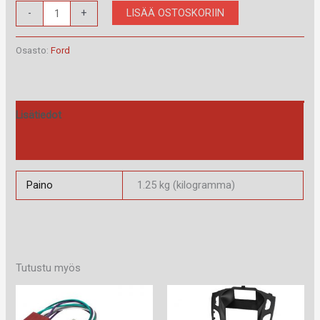
RAM-
LISÄÄ OSTOSKORIIN
-
+
40.277.4
määrä
Osasto:
Ford
Lisätiedot
Arviot (0)
Paino
1.25 kg (kilogramma)
Tutustu myös