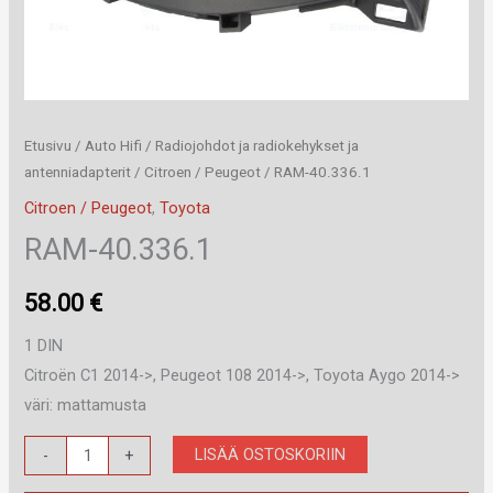
Etusivu
/
Auto Hifi
/
Radiojohdot ja radiokehykset ja
antenniadapterit
/
Citroen / Peugeot
/ RAM-40.336.1
Citroen / Peugeot
,
Toyota
RAM-40.336.1
58.00
€
1 DIN
Citroën C1 2014->, Peugeot 108 2014->, Toyota Aygo 2014->
väri: mattamusta
RAM-
LISÄÄ OSTOSKORIIN
-
+
40.336.1