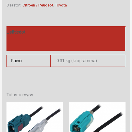
määrä
Osastot:
Citroen / Peugeot
,
Toyota
Lisätiedot
Arviot (0)
Paino
0.31 kg (kilogramma)
Tutustu myös