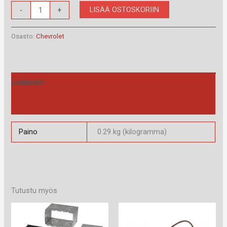
RAM-
LISÄÄ OSTOSKORIIN
-
+
40.401
määrä
Osasto:
Chevrolet
Lisätiedot
Arviot (0)
Paino
0.29 kg (kilogramma)
Tutustu myös