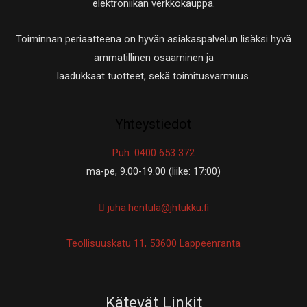
elektroniikan verkkokauppa.
Toiminnan periaatteena on hyvän asiakaspalvelun lisäksi hyvä
ammatillinen osaaminen ja
laadukkaat tuotteet, sekä toimitusvarmuus.
Yhteystiedot
Puh. 0400 653 372
ma-pe, 9.00-19.00 (liike: 17:00)
juha.hentula@jhtukku.fi
Teollisuuskatu 11, 53600 Lappeenranta
Kätevät Linkit