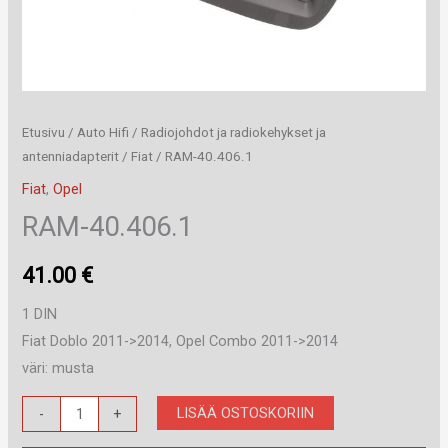
Etusivu
/
Auto Hifi
/
Radiojohdot ja radiokehykset ja
antenniadapterit
/
Fiat
/ RAM-40.406.1
Fiat
,
Opel
RAM-40.406.1
41.00
€
1 DIN
Fiat Doblo 2011->2014, Opel Combo 2011->2014
väri: musta
RAM-
LISÄÄ OSTOSKORIIN
-
+
40.406.1