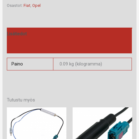
määrä
Osastot:
Fiat
,
Opel
Lisätiedot
Arviot (0)
Paino
0.09 kg (kilogramma)
Tutustu myös