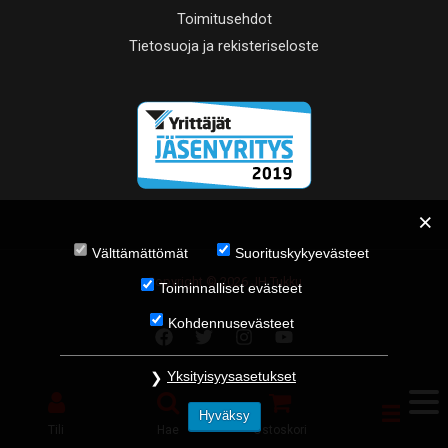
Toimitusehdot
Tietosuoja ja rekisteriseloste
Välttämättömät
Suorituskykyevästeet
Copyright © 2026 JH Tukku
Toiminnalliset evästeet
Kohdennusevästeet
Yksityisyysasetukset
Hyväksy
Tili
Hae
Ostoskori