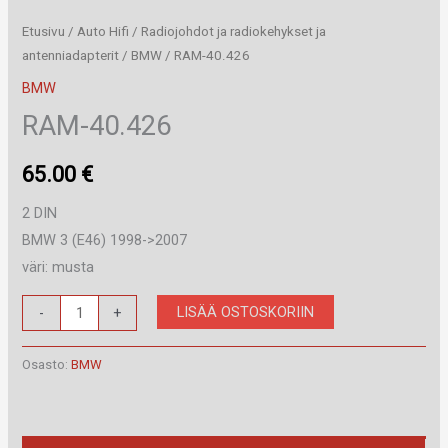
Etusivu
/
Auto Hifi
/
Radiojohdot ja radiokehykset ja
antenniadapterit
/
BMW
/ RAM-40.426
BMW
RAM-40.426
65.00
€
2 DIN
BMW 3 (E46) 1998->2007
väri: musta
RAM-
LISÄÄ OSTOSKORIIN
-
+
40.426
määrä
Osasto:
BMW