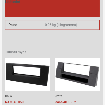
Lisätiedot
Arviot (0)
Paino
0.06 kg (kilogramma)
Tutustu myös
BMW
BMW
RAM-40.068
RAM-40.066.2