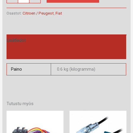
40.435.2
määrä
Osastot:
Citroen / Peugeot
,
Fiat
Lisätiedot
Arviot (0)
Paino
0.6 kg (kilogramma)
Tutustu myös