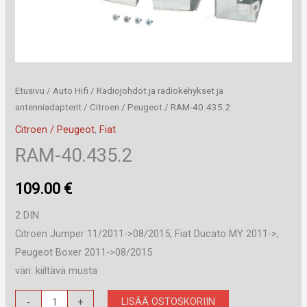
Etusivu
/
Auto Hifi
/
Radiojohdot ja radiokehykset ja
antenniadapterit
/
Citroen / Peugeot
/ RAM-40.435.2
Citroen / Peugeot
,
Fiat
RAM-40.435.2
109.00
€
2 DIN
Citroën Jumper 11/2011->08/2015, Fiat Ducato MY 2011->,
Peugeot Boxer 2011->08/2015
väri: kiiltävä musta
RAM-
LISÄÄ OSTOSKORIIN
-
+