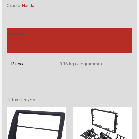
määrä
Osasto:
Honda
Lisätiedot
Arviot (0)
Paino
0.16 kg (kilogramma)
Tutustu myös