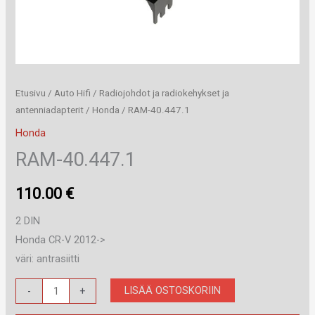
Etusivu
/
Auto Hifi
/
Radiojohdot ja radiokehykset ja
antenniadapterit
/
Honda
/ RAM-40.447.1
Honda
RAM-40.447.1
110.00
€
2 DIN
Honda CR-V 2012->
väri: antrasiitti
RAM-
LISÄÄ OSTOSKORIIN
-
+
40.447.1