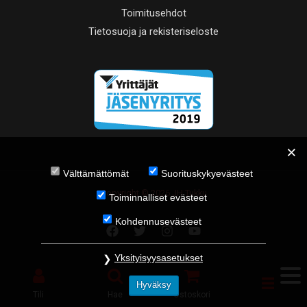
Toimitusehdot
Tietosuoja ja rekisteriseloste
Välttämättömät
Suorituskykyevästeet
Copyright © 2026 JH Tukku
Toiminnalliset evästeet
Kohdennusevästeet
Yksityisyysasetukset
Hyväksy
Tili
Hae
Ostoskori