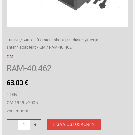
Etusivu
/
Auto Hifi
/
Radiojohdot ja radiokehykset ja
antenniadapterit
/
GM
/ RAM-40.462
GM
RAM-40.462
63.00
€
1 DIN
GM 1999->2005
väri: musta
RAM-
LISÄÄ OSTOSKORIIN
-
+
40.462