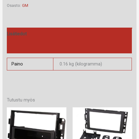
määrä
Osasto:
GM
Lisätiedot
Arviot (0)
Paino
0.16 kg (kilogramma)
Tutustu myös