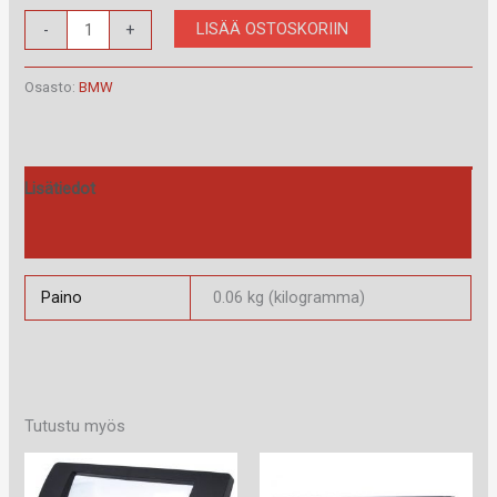
RAM-
LISÄÄ OSTOSKORIIN
-
+
40.501.1
määrä
Osasto:
BMW
Lisätiedot
Arviot (0)
Paino
0.06 kg (kilogramma)
Tutustu myös