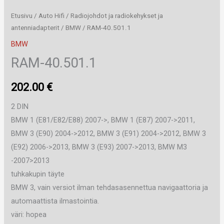
Etusivu
/
Auto Hifi
/
Radiojohdot ja radiokehykset ja
antenniadapterit
/
BMW
/ RAM-40.501.1
BMW
RAM-40.501.1
202.00
€
2 DIN
BMW 1 (E81/E82/E88) 2007->, BMW 1 (E87) 2007->2011,
BMW 3 (E90) 2004->2012, BMW 3 (E91) 2004->2012, BMW 3
(E92) 2006->2013, BMW 3 (E93) 2007->2013, BMW M3
-2007>2013
tuhkakupin täyte
BMW 3, vain versiot ilman tehdasasennettua navigaattoria ja
automaattista ilmastointia.
väri: hopea