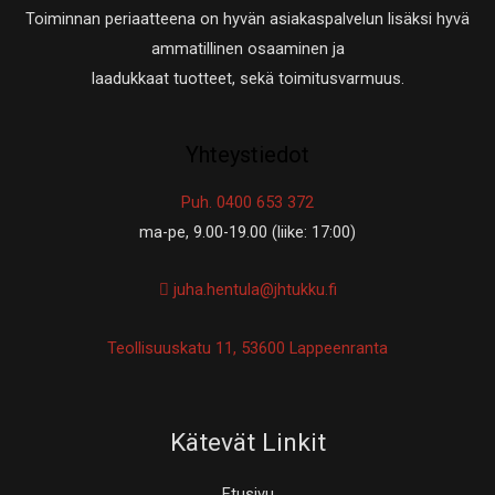
Toiminnan periaatteena on hyvän asiakaspalvelun lisäksi hyvä
ammatillinen osaaminen ja
laadukkaat tuotteet, sekä toimitusvarmuus.
Yhteystiedot
Puh. 0400 653 372
ma-pe, 9.00-19.00 (liike: 17:00)
juha.hentula@jhtukku.fi
Teollisuuskatu 11, 53600 Lappeenranta
Kätevät Linkit
Etusivu