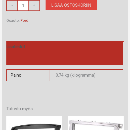
RAM-
LISÄÄ OSTOSKORIIN
-
+
40.508.1
määrä
Osasto:
Ford
Lisätiedot
Arviot (0)
Paino
0.74 kg (kilogramma)
Tutustu myös