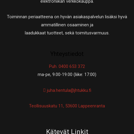
elektroniikan verkkokauppa.
Toiminnan periaatteena on hyvän asiakaspalvelun lisäksi hyvä
ammatillinen osaaminen ja
laadukkaat tuotteet, sekä toimitusvarmuus.
Yhteystiedot
Puh. 0400 653 372
ma-pe, 9.00-19.00 (liike: 17:00)
juha.hentula@jhtukku.fi
Teollisuuskatu 11, 53600 Lappeenranta
Kätevät Linkit