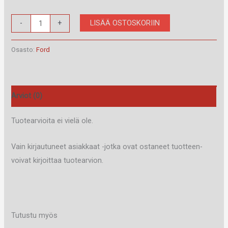
RAM-
LISÄÄ OSTOSKORIIN
-
+
40.508.2
määrä
Osasto:
Ford
Arviot (0)
Tuotearvioita ei vielä ole.
Vain kirjautuneet asiakkaat -jotka ovat ostaneet tuotteen-
voivat kirjoittaa tuotearvion.
Tutustu myös