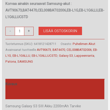
Korvaa ainakin seuraavat Samsung-akut :
AVT90673,BAT4470,CEL008BAT02006,EB-L1G,EB-L1G6LLU,EB-
L1G6LLUCSTD
Samsung
LISÄÄ OSTOSKORIIN
-
+
Galaxy
S3
Tuotetunnus (SKU):
6418121428711
Osasto:
Puhelimen Akut
SIII
Avainsanat tuotteelle
AVT90673
,
BAT4470
,
CEL008BAT02006
,
EB-
L1G
,
EB-L1G6LLU
,
EB-L1G6LLUCSTD
,
Galaxy S3
,
Lappeenranta
,
Akku
Patona
,
SAMSUNG
määrä
Kuvaus
Arviot (0)
Samsung Galaxy S3 SIII Akku 2200mAh Tarvike