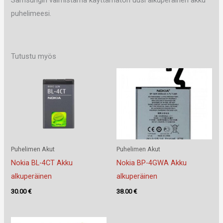
Samsungin valmistama käyttämätön uusi alkuperäinen akku
puhelimeesi.
Tutustu myös
Puhelimen Akut
Puhelimen Akut
Nokia BL-4CT Akku
Nokia BP-4GWA Akku
alkuperäinen
alkuperäinen
30.00
€
38.00
€