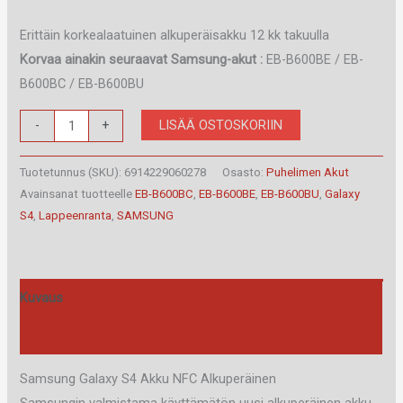
Erittäin korkealaatuinen alkuperäisakku 12 kk takuulla
Korvaa ainakin seuraavat Samsung-akut :
EB-B600BE / EB-
B600BC / EB-B600BU
Samsung
LISÄÄ OSTOSKORIIN
-
+
Galaxy
S4
Tuotetunnus (SKU):
6914229060278
Osasto:
Puhelimen Akut
Akku
Avainsanat tuotteelle
EB-B600BC
,
EB-B600BE
,
EB-B600BU
,
Galaxy
S4
,
Lappeenranta
,
SAMSUNG
NFC
määrä
Kuvaus
Arviot (0)
Samsung Galaxy S4 Akku NFC Alkuperäinen