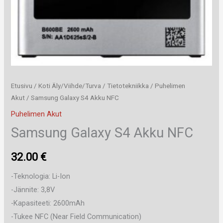
Etusivu
/
Koti Äly/Viihde/Turva
/
Tietotekniikka
/
Puhelimen
Akut
/ Samsung Galaxy S4 Akku NFC
Puhelimen Akut
Samsung Galaxy S4 Akku NFC
32.00
€
-Teknologia: Li-Ion
-Jännite: 3,8V
-Kapasiteeti: 2600mAh
-Tukee NFC (Near Field Communication)