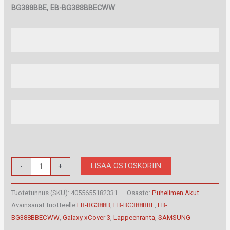
BG388BBE, EB-BG388BBECWW
Samsung
LISÄÄ OSTOSKORIIN
-
+
Galaxy
xCover
Tuotetunnus (SKU):
4055655182331
Osasto:
Puhelimen Akut
3
Avainsanat tuotteelle
EB-BG388B
,
EB-BG388BBE
,
EB-
BG388BBECWW
,
Galaxy xCover 3
,
Lappeenranta
,
SAMSUNG
Akku