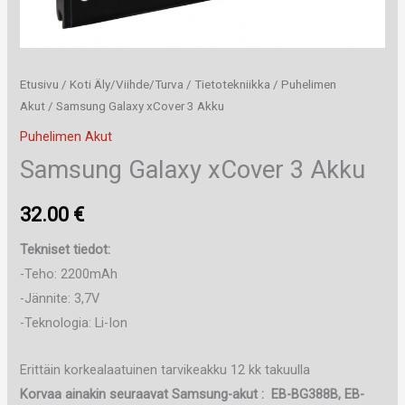
Etusivu
/
Koti Äly/Viihde/Turva
/
Tietotekniikka
/
Puhelimen
Akut
/ Samsung Galaxy xCover 3 Akku
Puhelimen Akut
Samsung Galaxy xCover 3 Akku
32.00
€
Tekniset tiedot:
-Teho: 2200mAh
-Jännite: 3,7V
-Teknologia: Li-Ion
Erittäin korkealaatuinen tarvikeakku 12 kk takuulla
Korvaa ainakin seuraavat Samsung-akut : EB-BG388B, EB-