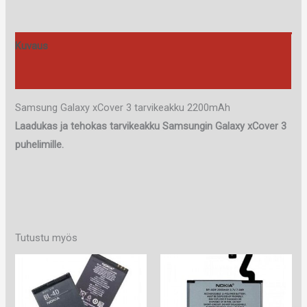
määrä
Kuvaus
Arviot (0)
Samsung Galaxy xCover 3 tarvikeakku 2200mAh
Laadukas ja tehokas tarvikeakku Samsungin Galaxy xCover 3
puhelimille.
Tutustu myös