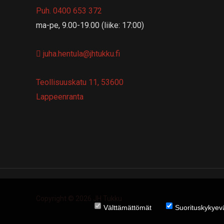
Puh. 0400 653 372
ma-pe, 9.00-19.00 (liike: 17:00)
juha.hentula@jhtukku.fi
Teollisuuskatu 11, 53600
Lappeenranta
Copyright © 2026 JH Tukku
Välttämättömät
Suorituskykyeva