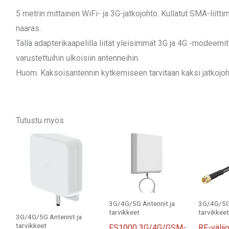
5 metrin mittainen WiFi- ja 3G-jatkojohto. Kullatut SMA-liitt
naaras.
Tällä adapterikaapelilla liität yleisimmät 3G ja 4G -modeemit
varustettuihin ulkoisiin antenneihin.
Huom. Kaksoisantennin kytkemiseen tarvitaan kaksi jatkojoh
Tutustu myös
3G/4G/5G Antennit ja
3G/4G/5G 
tarvikkeet
tarvikkeet
3G/4G/5G Antennit ja
tarvikkeet
FS1000 3G/4G/GSM-
RF-väli