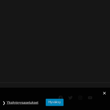
Hyväksy
Yksityisyysasetukset