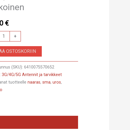
koinen
50
€
+
SÄÄ OSTOSKORIIN
to
unnus (SKU):
6410075570652
m
:
3G/4G/5G Antennit ja tarvikkeet
anat tuotteelle
naaras
,
sma
,
uros
,
to
SMA-
nen