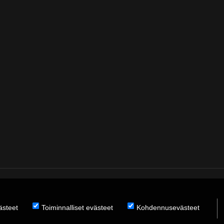
̈steet
Toiminnalliset evästeet
Kohdennusevästeet