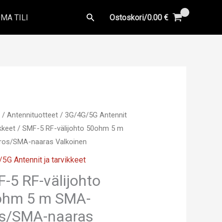
Hae
MA TILI
Ostoskori/
0.00
€
u
/
Antennituotteet
/
3G/4G/5G Antennit
ikkeet
/ SMF-5 RF-välijohto 50ohm 5 m
os/SMA-naaras Valkoinen
5G Antennit ja tarvikkeet
-5 RF-välijohto
ohm 5 m SMA-
os/SMA-naaras