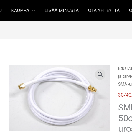
U
KAUPPA
LISÄÄ MINUSTA
OTA YHTEYTTÄ
O
Etusiv
ja tarv
SMA-ur
3G/4G/
SMF
50
ur