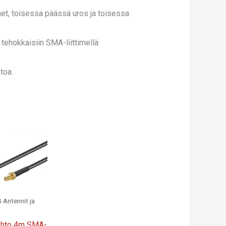
imet, toisessa päässä uros ja toisessa
 tehokkaisiin SMA-liittimellä
toa.
Antennit ja
johto 4m SMA-