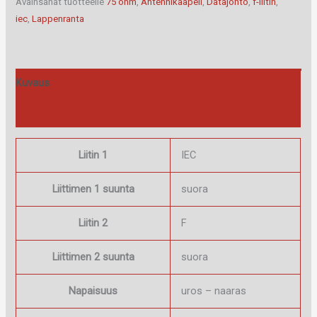
Avainsanat tuotteelle
75 ohm
,
Antennikaapeli
,
Datajohto
,
f-liitin
,
naaras
iec
,
Lappenranta
5m
määrä
Kuvaus
Arviot (0)
Liitin 1
IEC
Liittimen 1 suunta
suora
Liitin 2
F
Liittimen 2 suunta
suora
Napaisuus
uros – naaras