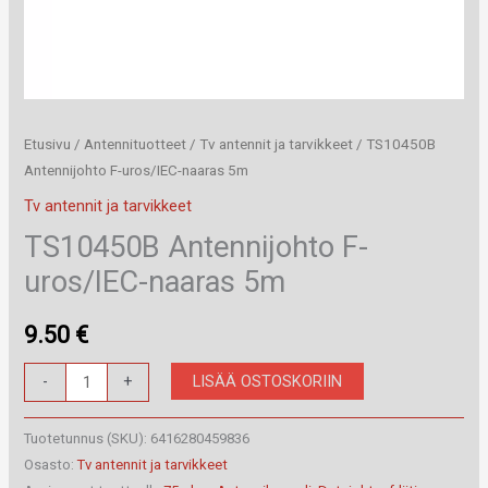
Etusivu
/
Antennituotteet
/
Tv antennit ja tarvikkeet
/ TS10450B
Antennijohto F-uros/IEC-naaras 5m
Tv antennit ja tarvikkeet
TS10450B Antennijohto F-
uros/IEC-naaras 5m
9.50
€
TS10450B
LISÄÄ OSTOSKORIIN
-
+
Antennijohto
F-
Tuotetunnus (SKU):
6416280459836
uros/IEC-
Osasto:
Tv antennit ja tarvikkeet