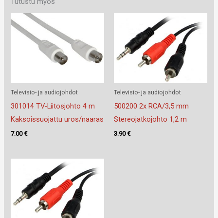
Tutustu myös
Televisio- ja audiojohdot
Televisio- ja audiojohdot
301014 TV-Liitosjohto 4 m
500200 2x RCA/3,5 mm
Kaksoissuojattu uros/naaras
Stereojatkojohto 1,2 m
7.00
€
3.90
€