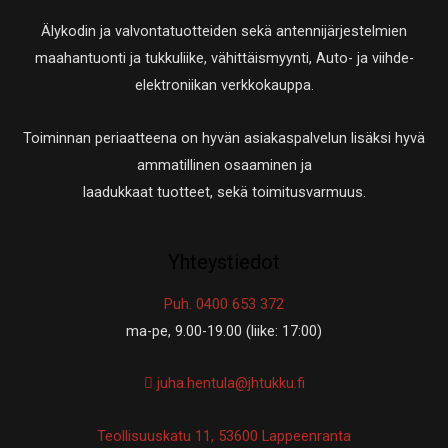
Älykodin ja valvontatuotteiden sekä antennijärjestelmien
maahantuonti ja tukkuliike, vähittäismyynti, Auto- ja viihde-
elektroniikan verkkokauppa.
Toiminnan periaatteena on hyvän asiakaspalvelun lisäksi hyvä
ammatillinen osaaminen ja
laadukkaat tuotteet, sekä toimitusvarmuus.
Yhteystiedot
Puh. 0400 653 372
ma-pe, 9.00-19.00 (liike: 17:00)
juha.hentula@jhtukku.fi
Teollisuuskatu 11, 53600 Lappeenranta