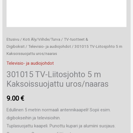
Etusivu
/
Koti Äly/Viihde/Turva
/
TV-tuotteet &
Digiboksit
/
Televisio- ja audiojohdot
/ 301015 TV-Liitosjohto 5 m
Kaksoissuojattu uros/naaras
Televisio- ja audiojohdot
301015 TV-Liitosjohto 5 m
Kaksoissuojattu uros/naaras
9.00
€
Edullinen 5 metrin normaali antennikaapeli! Sopii esim.
digibokseihin ja televisioihin.
Tuplasuojattu kaapeli. Punottu kupari ja alumiini suojaus.