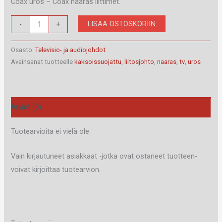
Coax uros – Coax naaras liittimet.
301015
LISÄÄ OSTOSKORIIN
-
+
TV-
Liitosjohto
Osasto:
Televisio- ja audiojohdot
5
Avainsanat tuotteelle
kaksoissuojattu
,
liitosjohto
,
naaras
,
tv
,
uros
m
Kaksoissuojattu
uros/naaras
Arviot (0)
määrä
Tuotearvioita ei vielä ole.
Vain kirjautuneet asiakkaat -jotka ovat ostaneet tuotteen-
voivat kirjoittaa tuotearvion.