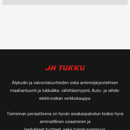
Älykodin ja valvontatuotteiden sekä antennijärjestelmien
maahantuonti ja tukkuliike, vähittäismyynti, Auto- ja viihde-
elektroniikan verkkokauppa.
Toiminnan periaatteena on hyvän asiakaspalvelun lisäksi hyvä
ammatillinen osaaminen ja
laadukkaat tuotteet, sekä toimitusvarmuus.