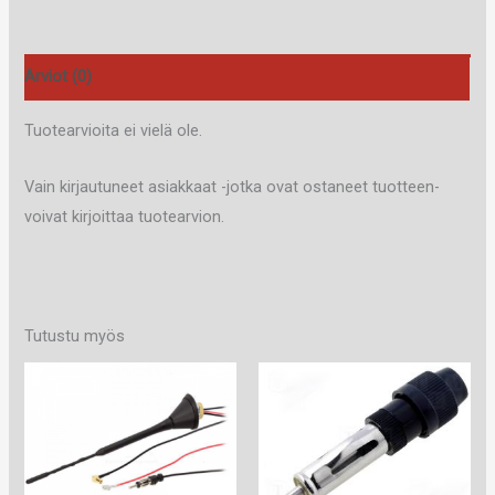
m
FME-
naaras/FME-
Arviot (0)
naaras
määrä
Tuotearvioita ei vielä ole.
Vain kirjautuneet asiakkaat -jotka ovat ostaneet tuotteen-
voivat kirjoittaa tuotearvion.
Tutustu myös