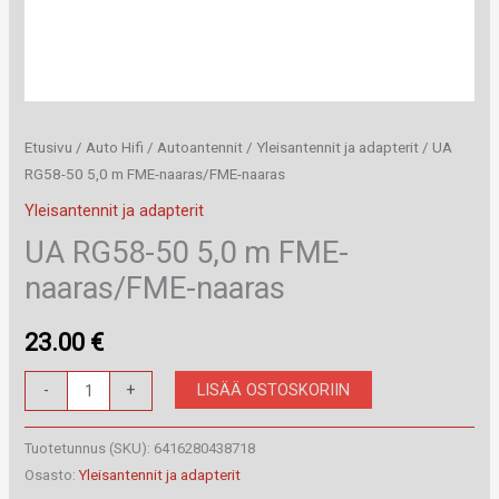
Etusivu
/
Auto Hifi
/
Autoantennit
/
Yleisantennit ja adapterit
/ UA
RG58-50 5,0 m FME-naaras/FME-naaras
Yleisantennit ja adapterit
UA RG58-50 5,0 m FME-
naaras/FME-naaras
23.00
€
UA
LISÄÄ OSTOSKORIIN
-
+
RG58-
50
Tuotetunnus (SKU):
6416280438718
5,0
Osasto:
Yleisantennit ja adapterit