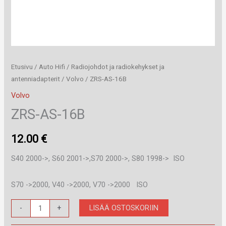
Etusivu
/
Auto Hifi
/
Radiojohdot ja radiokehykset ja
antenniadapterit
/
Volvo
/ ZRS-AS-16B
Volvo
ZRS-AS-16B
12.00
€
S40 2000->, S60 2001->,S70 2000->, S80 1998->
ISO
S70 ->2000, V40 ->2000, V70 ->2000
ISO
ZRS-
LISÄÄ OSTOSKORIIN
-
+
AS-