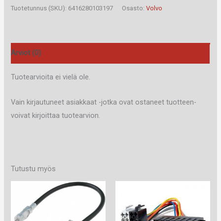
16B
Tuotetunnus (SKU):
6416280103197
Osasto:
Volvo
määrä
Arviot (0)
Tuotearvioita ei vielä ole.
Vain kirjautuneet asiakkaat -jotka ovat ostaneet tuotteen-
voivat kirjoittaa tuotearvion.
Tutustu myös