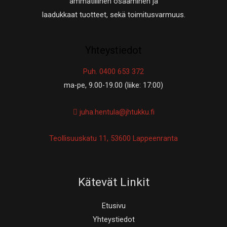
ammatillinen osaaminen ja
laadukkaat tuotteet, sekä toimitusvarmuus.
Yhteystiedot
Puh. 0400 653 372
ma-pe, 9.00-19.00 (liike: 17:00)
juha.hentula@jhtukku.fi
Teollisuuskatu 11, 53600 Lappeenranta
Kätevät Linkit
Etusivu
Yhteystiedot