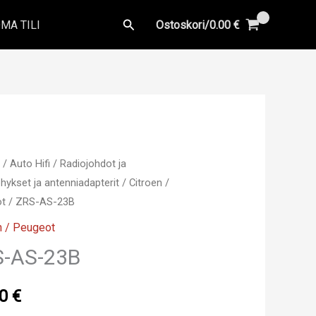
Hae
MA TILI
Ostoskori/
0.00
€
u
/
Auto Hifi
/
Radiojohdot ja
hykset ja antenniadapterit
/
Citroen /
ot
/ ZRS-AS-23B
n / Peugeot
S-AS-23B
00
€