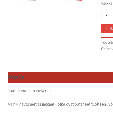
Kaikki
ZRS-
-
AS-
LI
23B
määrä
Tuotet
Osasto
Arviot (0)
Tuotearvioita ei vielä ole.
Vain kirjautuneet asiakkaat -jotka ovat ostaneet tuotteen- voiv