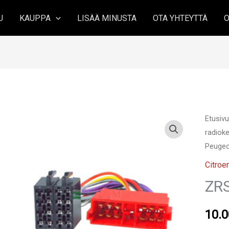
U
KAUPPA
LISÄÄ MINUSTA
OTA YHTEYTTÄ
O
Etusiv
radioke
Peuge
Citroe
ZR
10.