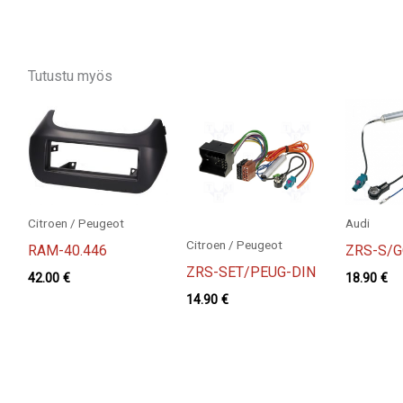
Tutustu myös
Citroen / Peugeot
Audi
Citroen / Peugeot
RAM-40.446
ZRS-S/G
ZRS-SET/PEUG-DIN
42.00
€
18.90
€
14.90
€