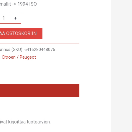
 mallit -> 1994 ISO
+
SÄÄ OSTOSKORIIN
unnus (SKU):
6416280448076
:
Citroen / Peugeot
at kirjoittaa tuotearvion.