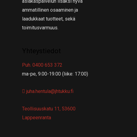
asiakaspalvelun lisäksi hyvä
ammatillinen osaaminen ja
laadukkaat tuotteet, sekä
toimitusvarmuus.
Yhteystiedot
Puh. 0400 653 372
ma-pe, 9.00-19.00 (liike: 17:00)
juha.hentula@jhtukku.fi
Teollisuuskatu 11, 53600
Lappeenranta