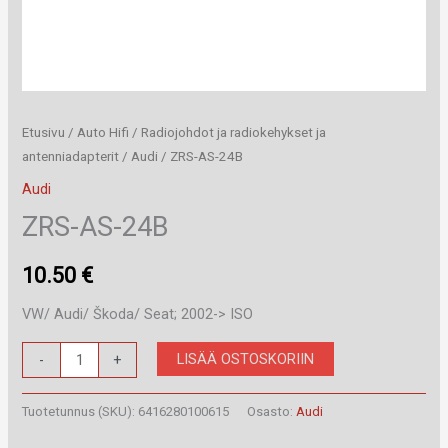
Etusivu
/
Auto Hifi
/
Radiojohdot ja radiokehykset ja
antenniadapterit
/
Audi
/ ZRS-AS-24B
Audi
ZRS-AS-24B
10.50
€
VW/ Audi/ Škoda/ Seat; 2002-> ISO
ZRS-
LISÄÄ OSTOSKORIIN
-
+
AS-
24B
Tuotetunnus (SKU):
6416280100615
Osasto:
Audi
määrä