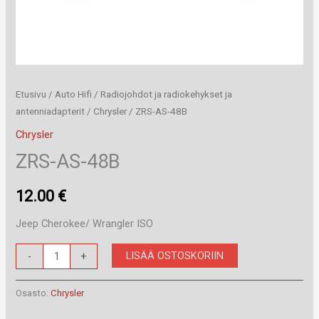
Etusivu
/
Auto Hifi
/
Radiojohdot ja radiokehykset ja
antenniadapterit
/
Chrysler
/ ZRS-AS-48B
Chrysler
ZRS-AS-48B
12.00
€
Jeep Cherokee/ Wrangler ISO
ZRS-
LISÄÄ OSTOSKORIIN
-
+
AS-
48B
Osasto:
Chrysler
määrä