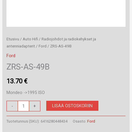
Etusivu
/
Auto Hifi
/
Radiojohdot ja radiokehykset ja
antenniadapterit
/
Ford
/ ZRS-AS-49B
Ford
ZRS-AS-49B
13.70
€
Mondeo ->1995 ISO
ZRS-
LISÄÄ OSTOSKORIIN
-
+
AS-
49B
Tuotetunnus (SKU):
6416280448434
Osasto:
Ford
määrä