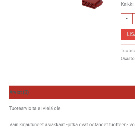
Kaikki
ZRS-
-
AS-
LI
6B
määrä
Tuotet
Osasto
Arviot (0)
Tuotearvioita ei vielä ole.
Vain kirjautuneet asiakkaat -jotka ovat ostaneet tuotteen- voiv