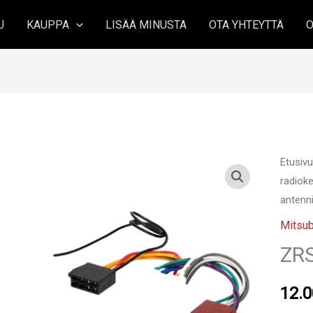
U
KAUPPA
LISÄÄ MINUSTA
OTA YHTEYTTÄ
O
Etusiv
radioke
antenni
Mitsub
ZR
12.