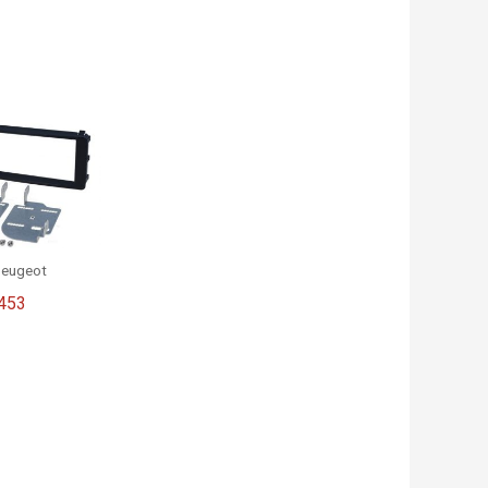
Peugeot
453