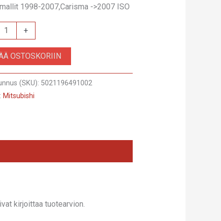
 mallit 1998-2007,Carisma ->2007 ISO
+
SÄÄ OSTOSKORIIN
unnus (SKU):
5021196491002
:
Mitsubishi
at kirjoittaa tuotearvion.