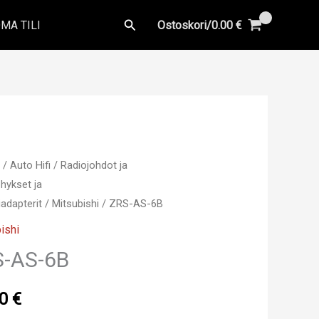
Hae
MA TILI
Ostoskori/
0.00
€
u
/
Auto Hifi
/
Radiojohdot ja
hykset ja
adapterit
/
Mitsubishi
/ ZRS-AS-6B
ishi
S-AS-6B
00
€