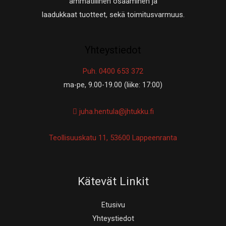
ammatillinen osaaminen ja
laadukkaat tuotteet, sekä toimitusvarmuus.
Yhteystiedot
Puh. 0400 653 372
ma-pe, 9.00-19.00 (liike: 17:00)
juha.hentula@jhtukku.fi
Teollisuuskatu 11, 53600 Lappeenranta
Kätevät Linkit
Etusivu
Yhteystiedot