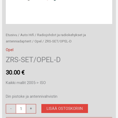
Etusivu
/
Auto Hifi
/
Radiojohdot ja radiokehykset ja
antenniadapterit
/
Opel
/ ZRS-SET/OPEL-D
Opel
ZRS-SET/OPEL-D
30.00
€
Kaikki mallit 2005-> ISO
Din pistoke ja antennivahvistin
ZRS-
LISÄÄ OSTOSKORIIN
-
+
SET/OPEL-