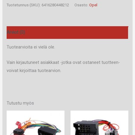
D
Tuotetunnus (SKU):
6416280448212
Osasto:
Opel
määrä
Arviot (0)
Tuotearvioita ei vielä ole.
Vain kirjautuneet asiakkaat -jotka ovat ostaneet tuotteen-
voivat kirjoittaa tuotearvion.
Tutustu myös