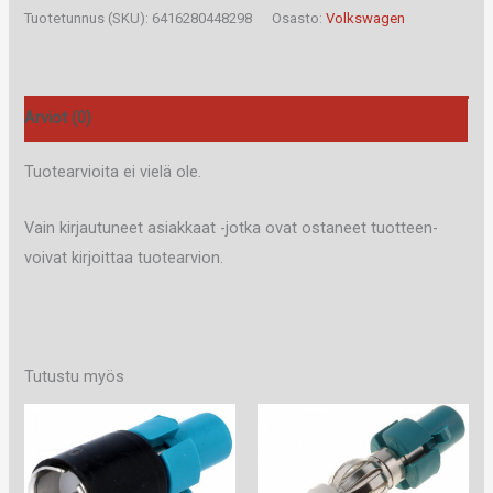
D
Tuotetunnus (SKU):
6416280448298
Osasto:
Volkswagen
määrä
Arviot (0)
Tuotearvioita ei vielä ole.
Vain kirjautuneet asiakkaat -jotka ovat ostaneet tuotteen-
voivat kirjoittaa tuotearvion.
Tutustu myös