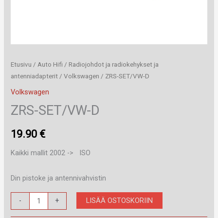
Etusivu
/
Auto Hifi
/
Radiojohdot ja radiokehykset ja
antenniadapterit
/
Volkswagen
/ ZRS-SET/VW-D
Volkswagen
ZRS-SET/VW-D
19.90
€
Kaikki mallit 2002 ->
ISO
Din pistoke ja antennivahvistin
ZRS-
LISÄÄ OSTOSKORIIN
-
+
SET/VW-