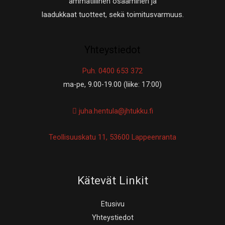
ammatillinen osaaminen ja
laadukkaat tuotteet, sekä toimitusvarmuus.
Yhteystiedot
Puh. 0400 653 372
ma-pe, 9.00-19.00 (liike: 17:00)
juha.hentula@jhtukku.fi
Teollisuuskatu 11, 53600 Lappeenranta
Kätevät Linkit
Etusivu
Yhteystiedot