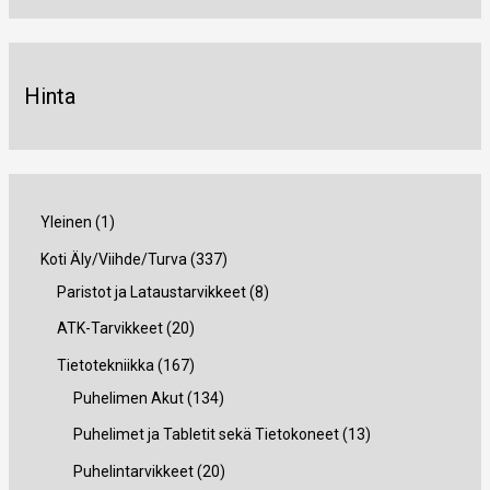
Hinta
1
Yleinen
1
t
3
Koti Äly/Viihde/Turva
337
u
3
8
Paristot ja Lataustarvikkeet
8
o
7
t
2
ATK-Tarvikkeet
20
t
t
u
0
1
Tietotekniikka
167
e
u
o
t
6
1
Puhelimen Akut
134
o
t
u
7
3
1
Puhelimet ja Tabletit sekä Tietokoneet
13
t
e
o
t
4
3
2
Puhelintarvikkeet
20
e
t