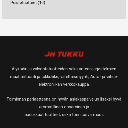
t
4
1
Poistotuotteet
10
a
t
t
e
t
t
u
t
0
a
a
t
e
e
o
u
t
t
t
t
t
o
u
a
t
t
e
t
o
a
a
t
e
t
t
t
e
a
t
t
Älykodin ja valvontatuotteiden sekä antennijärjestelmien
a
t
maahantuonti ja tukkuliike, vähittäismyynti, Auto- ja viihde-
a
elektroniikan verkkokauppa.
Toiminnan periaatteena on hyvän asiakaspalvelun lisäksi hyvä
ammatillinen osaaminen ja
laadukkaat tuotteet, sekä toimitusvarmuus.