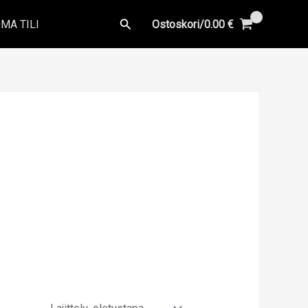
Hae
MA TILI
Ostoskori/
0.00
€