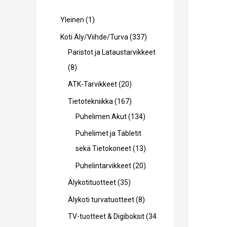
1
Yleinen
1
t
3
Koti Äly/Viihde/Turva
337
u
3
Paristot ja Lataustarvikkeet
o
8
7
8
t
t
t
2
ATK-Tarvikkeet
20
e
u
u
0
1
Tietotekniikka
167
o
o
t
6
1
Puhelimen Akut
134
t
t
u
7
3
Puhelimet ja Tabletit
e
e
o
t
4
1
sekä Tietokoneet
13
t
t
t
u
t
3
2
Puhelintarvikkeet
20
t
t
e
o
u
t
0
3
Älykotituotteet
35
a
a
t
t
o
u
t
5
8
Älykoti turvatuotteet
8
t
e
t
o
u
t
t
TV-tuotteet & Digiboksit
34
a
t
e
t
o