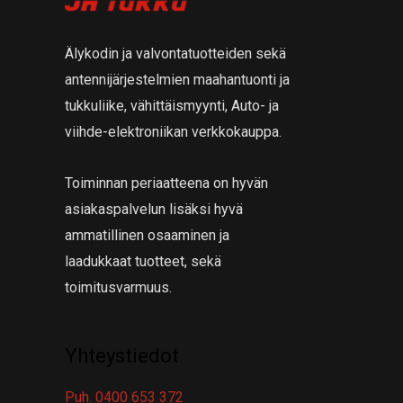
a
t
a
Älykodin ja valvontatuotteiden sekä
antennijärjestelmien maahantuonti ja
tukkuliike, vähittäismyynti, Auto- ja
viihde-elektroniikan verkkokauppa.
Toiminnan periaatteena on hyvän
asiakaspalvelun lisäksi hyvä
ammatillinen osaaminen ja
laadukkaat tuotteet, sekä
toimitusvarmuus.
Yhteystiedot
Puh. 0400 653 372