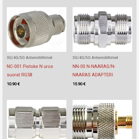
3G/4G/5G Antenniliittimet
3G/4G/5G Antenniliittimet
NC-001 Pistoke N uros
NN-00 N-NAARAS/N-
suorat RG58
NAARAS ADAPTERI
10.90
€
15.90
€