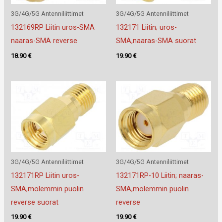
3G/4G/5G Antenniliittimet
3G/4G/5G Antenniliittimet
132169RP Liitin uros-SMA
132171 Liitin; uros-
naaras-SMA reverse
SMA,naaras-SMA suorat
18.90
€
19.90
€
3G/4G/5G Antenniliittimet
3G/4G/5G Antenniliittimet
132171RP Liitin uros-
132171RP-10 Liitin; naaras-
SMA,molemmin puolin
SMA,molemmin puolin
reverse suorat
reverse
19.90
€
19.90
€