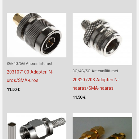
3G/4G/5G Antenniliittimet
3G/4G/5G Antenniliittimet
203107100 Adapteri N-
203207203 Adapteri N-
uros/SMA-uros
naaras/SMA-naaras
11.50
€
11.50
€