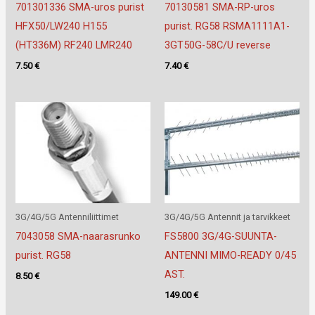
701301336 SMA-uros purist
70130581 SMA-RP-uros
HFX50/LW240 H155
purist. RG58 RSMA1111A1-
(HT336M) RF240 LMR240
3GT50G-58C/U reverse
7.50
€
7.40
€
3G/4G/5G Antenniliittimet
3G/4G/5G Antennit ja tarvikkeet
7043058 SMA-naarasrunko
FS5800 3G/4G-SUUNTA-
purist. RG58
ANTENNI MIMO-READY 0/45
AST.
8.50
€
149.00
€