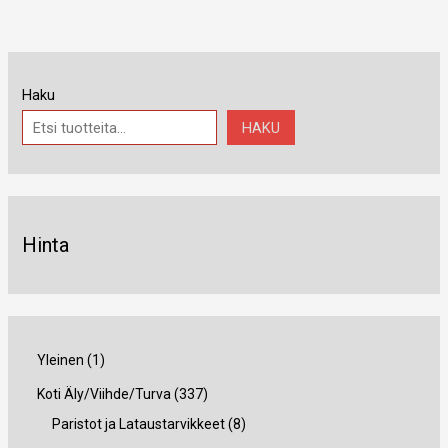
Haku
HAKU
Hinta
1
Yleinen
1
t
3
Koti Äly/Viihde/Turva
337
u
3
8
Paristot ja Lataustarvikkeet
8