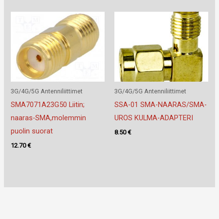
3G/4G/5G Antenniliittimet
3G/4G/5G Antenniliittimet
SMA7071A23G50 Liitin;
SSA-01 SMA-NAARAS/SMA-
naaras-SMA,molemmin
UROS KULMA-ADAPTERI
puolin suorat
8.50
€
12.70
€