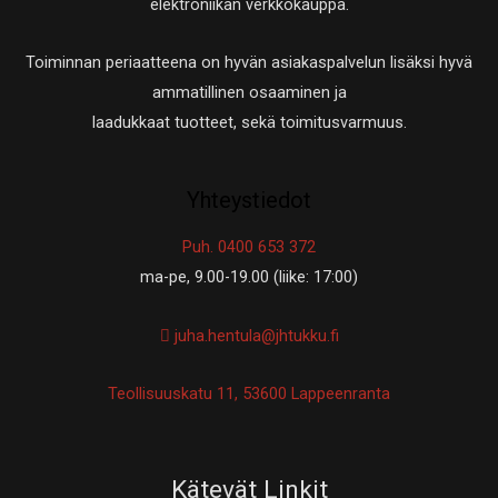
elektroniikan verkkokauppa.
Toiminnan periaatteena on hyvän asiakaspalvelun lisäksi hyvä
ammatillinen osaaminen ja
laadukkaat tuotteet, sekä toimitusvarmuus.
Yhteystiedot
Puh. 0400 653 372
ma-pe, 9.00-19.00 (liike: 17:00)
juha.hentula@jhtukku.fi
Teollisuuskatu 11, 53600 Lappeenranta
Kätevät Linkit