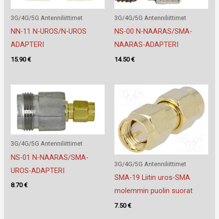
3G/4G/5G Antenniliittimet
3G/4G/5G Antenniliittimet
NN-11 N-UROS/N-UROS
NS-00 N-NAARAS/SMA-
ADAPTERI
NAARAS-ADAPTERI
15.90
€
14.50
€
3G/4G/5G Antenniliittimet
NS-01 N-NAARAS/SMA-
3G/4G/5G Antenniliittimet
UROS-ADAPTERI
SMA-19 Liitin uros-SMA
8.70
€
molemmin puolin suorat
7.50
€