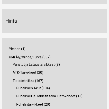
Hinta
1
Yleinen
1
t
3
Koti Äly/Viihde/Turva
337
u
3
8
Paristot ja Lataustarvikkeet
8
o
7
t
2
ATK-Tarvikkeet
20
t
t
u
0
1
Tietotekniikka
167
e
u
o
t
6
1
Puhelimen Akut
134
o
t
u
7
3
1
Puhelimet ja Tabletit sekä Tietokoneet
13
t
e
o
t
4
3
2
Puhelintarvikkeet
20
e
t
t