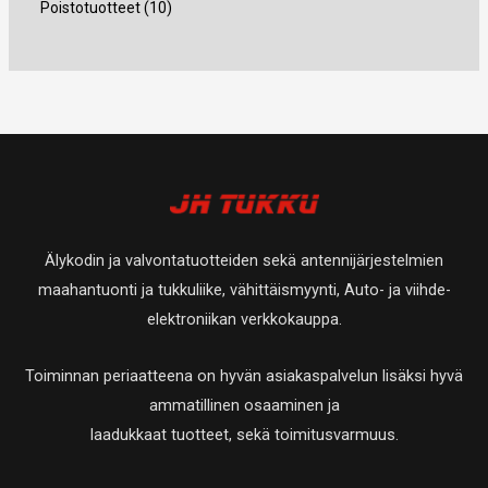
4
1
Poistotuotteet
10
a
t
t
e
t
t
u
t
0
a
a
t
e
e
o
u
t
t
t
t
t
o
u
a
t
t
e
t
o
a
a
t
e
t
t
t
e
a
t
t
Älykodin ja valvontatuotteiden sekä antennijärjestelmien
a
t
maahantuonti ja tukkuliike, vähittäismyynti, Auto- ja viihde-
a
elektroniikan verkkokauppa.
Toiminnan periaatteena on hyvän asiakaspalvelun lisäksi hyvä
ammatillinen osaaminen ja
laadukkaat tuotteet, sekä toimitusvarmuus.