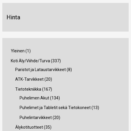
Hinta
1
Yleinen
1
t
3
Koti Äly/Viihde/Turva
337
u
3
8
Paristot ja Lataustarvikkeet
8
o
7
t
2
ATK-Tarvikkeet
20
t
t
u
0
1
Tietotekniikka
167
e
u
o
t
6
1
Puhelimen Akut
134
o
t
u
7
3
1
Puhelimet ja Tabletit sekä Tietokoneet
13
t
e
o
t
4
3
2
Puhelintarvikkeet
20
e
t
t
u
t
t
0
3
Älykotituotteet
35
t
t