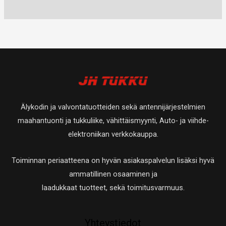
u
t
0
a
a
t
e
e
o
u
t
t
t
t
t
o
u
a
t
t
e
t
o
a
a
t
e
t
t
t
e
a
t
t
Älykodin ja valvontatuotteiden sekä antennijärjestelmien
a
t
maahantuonti ja tukkuliike, vähittäismyynti, Auto- ja viihde-
a
elektroniikan verkkokauppa.
Toiminnan periaatteena on hyvän asiakaspalvelun lisäksi hyvä
ammatillinen osaaminen ja
laadukkaat tuotteet, sekä toimitusvarmuus.
Yhteystiedot