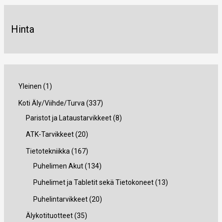
Hinta
1
Yleinen
1
t
3
Koti Äly/Viihde/Turva
337
u
3
8
Paristot ja Lataustarvikkeet
8
o
7
t
2
ATK-Tarvikkeet
20
t
t
u
0
1
Tietotekniikka
167
e
u
o
t
6
1
Puhelimen Akut
134
o
t
u
7
3
1
Puhelimet ja Tabletit sekä Tietokoneet
13
t
e
o
t
4
3
2
Puhelintarvikkeet
20
e
t
t
u
t
t
0
3
Älykotituotteet
35
t
t