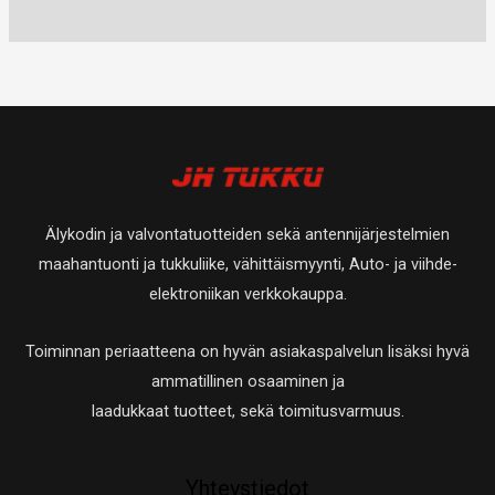
u
t
0
a
a
t
e
e
o
u
t
t
t
t
t
o
u
a
t
t
e
t
o
a
a
t
e
t
t
t
e
a
t
t
Älykodin ja valvontatuotteiden sekä antennijärjestelmien
a
t
maahantuonti ja tukkuliike, vähittäismyynti, Auto- ja viihde-
a
elektroniikan verkkokauppa.
Toiminnan periaatteena on hyvän asiakaspalvelun lisäksi hyvä
ammatillinen osaaminen ja
laadukkaat tuotteet, sekä toimitusvarmuus.
Yhteystiedot