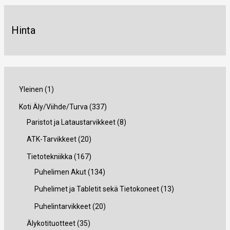
Hinta
1
Yleinen
1
t
3
Koti Äly/Viihde/Turva
337
u
3
8
Paristot ja Lataustarvikkeet
8
o
7
t
2
ATK-Tarvikkeet
20
t
t
u
0
1
Tietotekniikka
167
e
u
o
t
6
1
Puhelimen Akut
134
o
t
u
7
3
1
Puhelimet ja Tabletit sekä Tietokoneet
13
t
e
o
t
4
3
2
Puhelintarvikkeet
20
e
t
t
u
t
t
0
3
Älykotituotteet
35
t
t