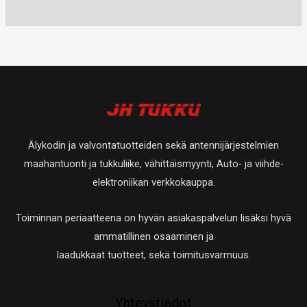
u
t
0
a
a
t
e
e
o
u
t
t
t
t
t
o
u
a
t
t
e
t
o
a
a
t
e
t
t
t
e
a
t
t
Älykodin ja valvontatuotteiden sekä antennijärjestelmien
a
t
maahantuonti ja tukkuliike, vähittäismyynti, Auto- ja viihde-
a
elektroniikan verkkokauppa.
Toiminnan periaatteena on hyvän asiakaspalvelun lisäksi hyvä
ammatillinen osaaminen ja
laadukkaat tuotteet, sekä toimitusvarmuus.
Yhteystiedot