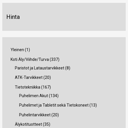
Hinta
1
Yleinen
1
t
3
Koti Äly/Viihde/Turva
337
u
3
8
Paristot ja Lataustarvikkeet
8
o
7
t
2
ATK-Tarvikkeet
20
t
t
u
0
1
Tietotekniikka
167
e
u
o
t
6
1
Puhelimen Akut
134
o
t
u
7
3
1
Puhelimet ja Tabletit sekä Tietokoneet
13
t
e
o
t
4
3
2
Puhelintarvikkeet
20
e
t
t
u
t
t
0
3
Älykotituotteet
35
t
t