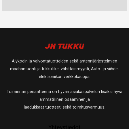
u
t
0
a
a
t
e
e
o
u
t
t
t
t
t
o
u
a
t
t
e
t
o
a
a
t
e
t
t
t
e
a
t
t
Älykodin ja valvontatuotteiden sekä antennijärjestelmien
a
t
maahantuonti ja tukkuliike, vähittäismyynti, Auto- ja viihde-
a
elektroniikan verkkokauppa.
Toiminnan periaatteena on hyvän asiakaspalvelun lisäksi hyvä
ammatillinen osaaminen ja
laadukkaat tuotteet, sekä toimitusvarmuus.
Yhteystiedot