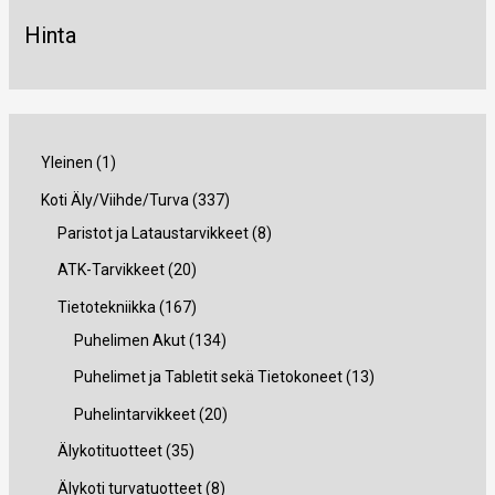
Hinta
1
Yleinen
1
t
3
Koti Äly/Viihde/Turva
337
u
3
8
Paristot ja Lataustarvikkeet
8
o
7
t
2
ATK-Tarvikkeet
20
t
t
u
0
1
Tietotekniikka
167
e
u
o
t
6
1
Puhelimen Akut
134
o
t
u
7
3
1
Puhelimet ja Tabletit sekä Tietokoneet
13
t
e
o
t
4
3
2
Puhelintarvikkeet
20
e
t
t
u
t
t
0
3
Älykotituotteet
35
t
t
e
o
u
u
t
5
8
Älykoti turvatuotteet
8