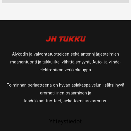
e
o
u
t
t
t
t
t
o
u
a
t
t
e
t
o
a
a
t
e
t
t
t
e
a
t
t
Älykodin ja valvontatuotteiden sekä antennijärjestelmien
a
t
maahantuonti ja tukkuliike, vähittäismyynti, Auto- ja viihde-
a
elektroniikan verkkokauppa.
Toiminnan periaatteena on hyvän asiakaspalvelun lisäksi hyvä
ammatillinen osaaminen ja
laadukkaat tuotteet, sekä toimitusvarmuus.
Yhteystiedot