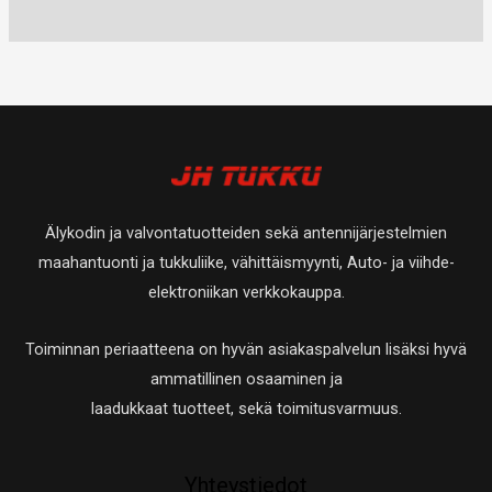
u
t
0
a
a
t
e
e
o
u
t
t
t
t
t
o
u
a
t
t
e
t
o
a
a
t
e
t
t
t
e
a
t
t
Älykodin ja valvontatuotteiden sekä antennijärjestelmien
a
t
maahantuonti ja tukkuliike, vähittäismyynti, Auto- ja viihde-
a
elektroniikan verkkokauppa.
Toiminnan periaatteena on hyvän asiakaspalvelun lisäksi hyvä
ammatillinen osaaminen ja
laadukkaat tuotteet, sekä toimitusvarmuus.
Yhteystiedot