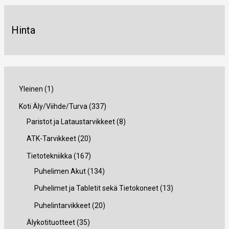
Hinta
1
Yleinen
1
t
3
Koti Äly/Viihde/Turva
337
u
3
8
Paristot ja Lataustarvikkeet
8
o
7
t
2
ATK-Tarvikkeet
20
t
t
u
0
1
Tietotekniikka
167
e
u
o
t
6
1
Puhelimen Akut
134
o
t
u
7
3
1
Puhelimet ja Tabletit sekä Tietokoneet
13
t
e
o
t
4
3
2
Puhelintarvikkeet
20
e
t
t
u
t
t
0
3
Älykotituotteet
35
t
t