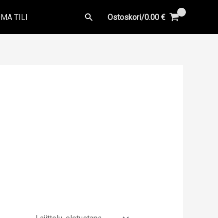
Hae
MA TILI
Ostoskori/
0.00
€