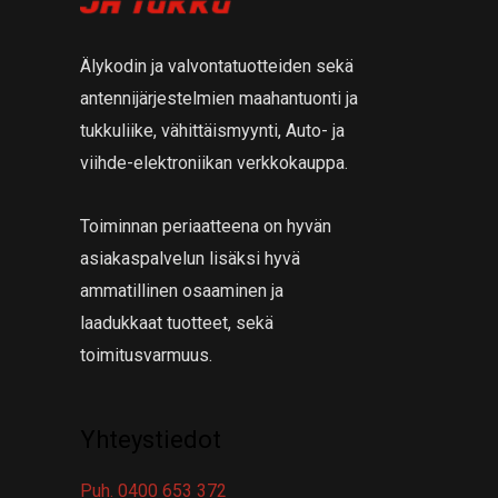
a
t
a
Älykodin ja valvontatuotteiden sekä
antennijärjestelmien maahantuonti ja
tukkuliike, vähittäismyynti, Auto- ja
viihde-elektroniikan verkkokauppa.
Toiminnan periaatteena on hyvän
asiakaspalvelun lisäksi hyvä
ammatillinen osaaminen ja
laadukkaat tuotteet, sekä
toimitusvarmuus.
Yhteystiedot
Puh. 0400 653 372