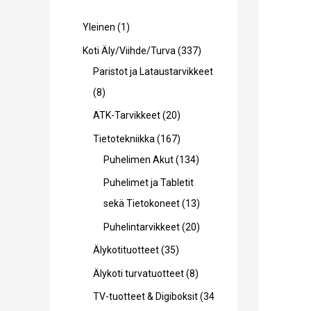
1
Yleinen
1
t
3
Koti Äly/Viihde/Turva
337
u
3
Paristot ja Lataustarvikkeet
o
8
7
8
t
t
t
2
ATK-Tarvikkeet
20
e
u
u
0
1
Tietotekniikka
167
o
o
t
6
1
Puhelimen Akut
134
t
t
u
7
3
Puhelimet ja Tabletit
e
e
o
t
4
1
sekä Tietokoneet
13
t
t
t
u
t
3
2
Puhelintarvikkeet
20
t
t
e
o
u
t
0
3
Älykotituotteet
35
a
a
t
t
o
u
t
5
8
Älykoti turvatuotteet
8
t
e
t
o
u
t
t
TV-tuotteet & Digiboksit
34
a
t
e
t
o