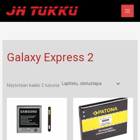
Siirry
sisältöön
Galaxy Express 2
Näytetään kaikki 2 tulosta