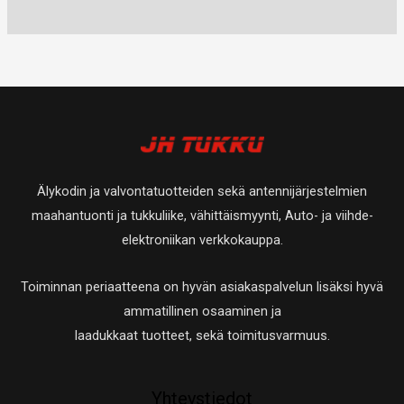
u
t
0
a
a
t
e
e
o
u
t
t
t
t
t
o
u
a
t
t
e
t
o
a
a
t
e
t
t
t
e
a
t
t
Älykodin ja valvontatuotteiden sekä antennijärjestelmien
a
t
maahantuonti ja tukkuliike, vähittäismyynti, Auto- ja viihde-
a
elektroniikan verkkokauppa.
Toiminnan periaatteena on hyvän asiakaspalvelun lisäksi hyvä
ammatillinen osaaminen ja
laadukkaat tuotteet, sekä toimitusvarmuus.
Yhteystiedot