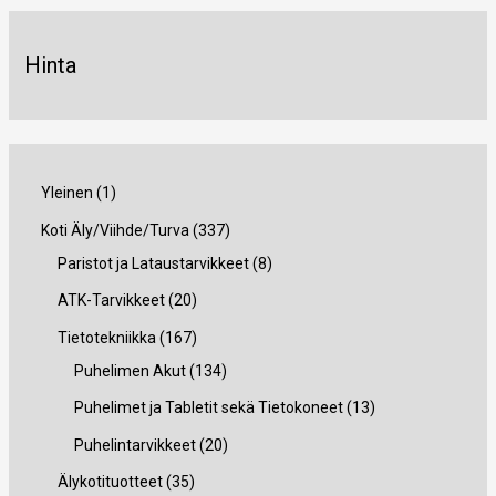
Hinta
1
Yleinen
1
t
3
Koti Äly/Viihde/Turva
337
u
3
8
Paristot ja Lataustarvikkeet
8
o
7
t
2
ATK-Tarvikkeet
20
t
t
u
0
1
Tietotekniikka
167
e
u
o
t
6
1
Puhelimen Akut
134
o
t
u
7
3
1
Puhelimet ja Tabletit sekä Tietokoneet
13
t
e
o
t
4
3
2
Puhelintarvikkeet
20
e
t
t
u
t
t
0
3
Älykotituotteet
35
t
t