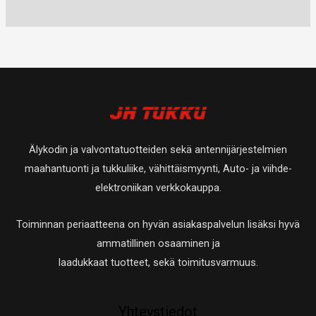
u
t
0
a
a
t
e
e
o
u
t
t
t
t
t
o
u
a
t
t
e
t
o
a
a
t
e
t
t
t
e
a
t
t
Älykodin ja valvontatuotteiden sekä antennijärjestelmien
a
t
maahantuonti ja tukkuliike, vähittäismyynti, Auto- ja viihde-
a
elektroniikan verkkokauppa.
Toiminnan periaatteena on hyvän asiakaspalvelun lisäksi hyvä
ammatillinen osaaminen ja
laadukkaat tuotteet, sekä toimitusvarmuus.
Yhteystiedot