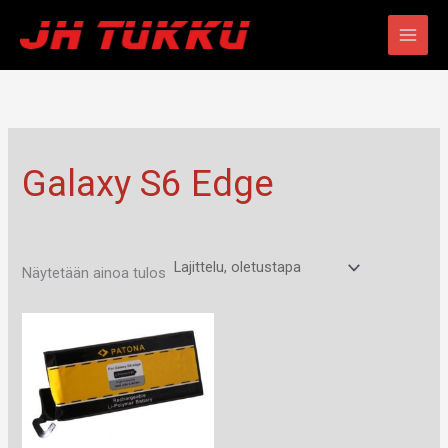
Siirry
sisältöön
Galaxy S6 Edge
Näytetään ainoa tulos