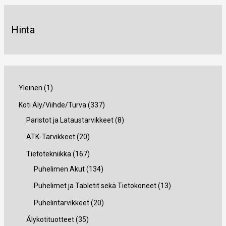
Hinta
1
Yleinen
1
t
3
Koti Äly/Viihde/Turva
337
u
3
8
Paristot ja Lataustarvikkeet
8
o
7
t
2
ATK-Tarvikkeet
20
t
t
u
0
1
Tietotekniikka
167
e
u
o
t
6
1
Puhelimen Akut
134
o
t
u
7
3
1
Puhelimet ja Tabletit sekä Tietokoneet
13
t
e
o
t
4
3
2
Puhelintarvikkeet
20
e
t
t
u
t
t
0
3
Älykotituotteet
35
t
t