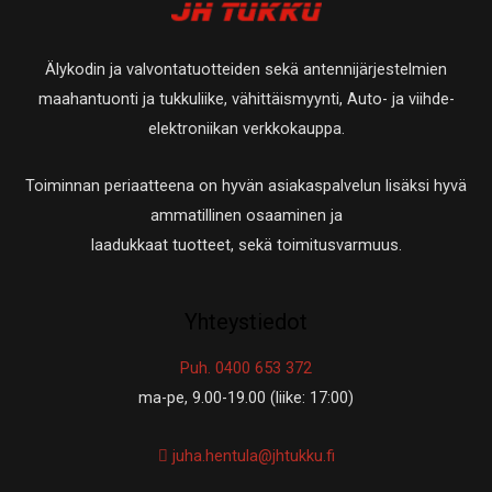
t
t
e
a
t
t
Älykodin ja valvontatuotteiden sekä antennijärjestelmien
a
t
maahantuonti ja tukkuliike, vähittäismyynti, Auto- ja viihde-
a
elektroniikan verkkokauppa.
Toiminnan periaatteena on hyvän asiakaspalvelun lisäksi hyvä
ammatillinen osaaminen ja
laadukkaat tuotteet, sekä toimitusvarmuus.
Yhteystiedot
Puh. 0400 653 372
ma-pe, 9.00-19.00 (liike: 17:00)
juha.hentula@jhtukku.fi