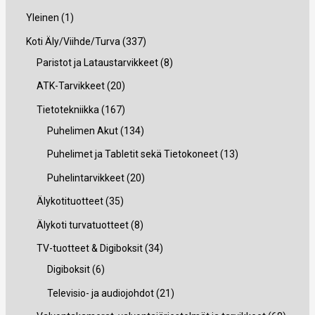
1
Yleinen
1
t
3
Koti Äly/Viihde/Turva
337
u
3
8
Paristot ja Lataustarvikkeet
8
o
7
t
2
ATK-Tarvikkeet
20
t
t
u
0
1
Tietotekniikka
167
e
u
o
t
6
1
Puhelimen Akut
134
o
t
u
7
3
1
Puhelimet ja Tabletit sekä Tietokoneet
13
t
e
o
t
4
3
2
Puhelintarvikkeet
20
e
t
t
u
t
t
0
3
Älykotituotteet
35
t
t
e
o
u
u
t
5
8
Älykoti turvatuotteet
8
t
a
t
t
o
o
u
t
t
3
TV-tuotteet & Digiboksit
34
a
t
e
t
t
o
u
u
6
4
Digiboksit
6
a
t
e
e
t
o
o
t
t
2
Televisio- ja audiojohdot
21
t
t
t
e
t
t
u
u
1