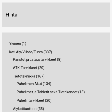
Hinta
1
Yleinen
1
t
3
Koti Äly/Viihde/Turva
337
u
3
8
Paristot ja Lataustarvikkeet
8
o
7
t
2
ATK-Tarvikkeet
20
t
t
u
0
1
Tietotekniikka
167
e
u
o
t
6
1
Puhelimen Akut
134
o
t
u
7
3
1
Puhelimet ja Tabletit sekä Tietokoneet
13
t
e
o
t
4
3
2
Puhelintarvikkeet
20
e
t
t
u
t
t
0
3
Älykotituotteet
35
t
t