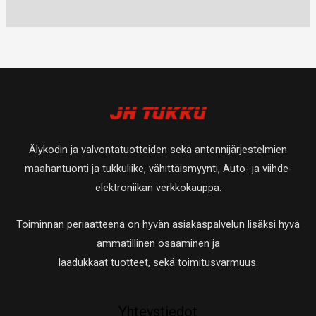
u
t
0
a
a
t
e
e
o
u
t
t
t
t
t
o
u
a
t
t
e
t
o
a
a
t
e
t
t
t
e
a
t
t
Älykodin ja valvontatuotteiden sekä antennijärjestelmien
a
t
maahantuonti ja tukkuliike, vähittäismyynti, Auto- ja viihde-
a
elektroniikan verkkokauppa.
Toiminnan periaatteena on hyvän asiakaspalvelun lisäksi hyvä
ammatillinen osaaminen ja
laadukkaat tuotteet, sekä toimitusvarmuus.
Yhteystiedot