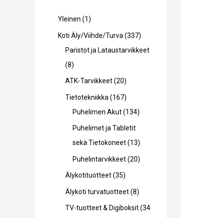
1
Yleinen
1
t
3
Koti Äly/Viihde/Turva
337
u
3
Paristot ja Lataustarvikkeet
o
8
7
8
t
t
t
2
ATK-Tarvikkeet
20
e
u
u
0
1
Tietotekniikka
167
o
o
t
6
1
Puhelimen Akut
134
t
t
u
7
3
Puhelimet ja Tabletit
e
e
o
t
4
1
sekä Tietokoneet
13
t
t
t
u
t
3
2
Puhelintarvikkeet
20
t
t
e
o
u
t
0
3
Älykotituotteet
35
a
a
t
t
o
u
t
5
8
Älykoti turvatuotteet
8
t
e
t
o
u
t
t
TV-tuotteet & Digiboksit
34
a
t
e
t
o