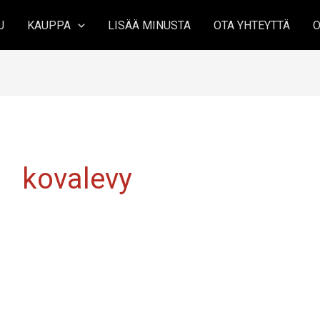
U
KAUPPA
LISÄÄ MINUSTA
OTA YHTEYTTÄ
O
kovalevy