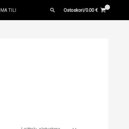
Hae
MA TILI
Ostoskori/
0.00
€