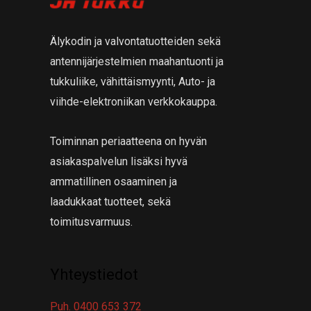
a
t
a
Älykodin ja valvontatuotteiden sekä
antennijärjestelmien maahantuonti ja
tukkuliike, vähittäismyynti, Auto- ja
viihde-elektroniikan verkkokauppa.
Toiminnan periaatteena on hyvän
asiakaspalvelun lisäksi hyvä
ammatillinen osaaminen ja
laadukkaat tuotteet, sekä
toimitusvarmuus.
Yhteystiedot
Puh. 0400 653 372